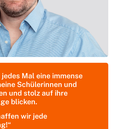
r jedes Mal eine immense
eine Schülerinnen und
en und stolz auf ihre
lge blicken.
ffen wir jede
g!“